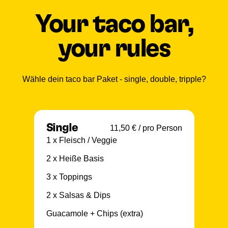
Your taco bar,
your rules
Wähle dein taco bar Paket - single, double, tripple?
Single
11,50 € / pro Person
1 x Fleisch / Veggie
2 x Heiße Basis
3 x Toppings
2 x Salsas & Dips
Guacamole + Chips (extra)