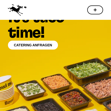
It's taco
time!
CATERING ANFRAGEN